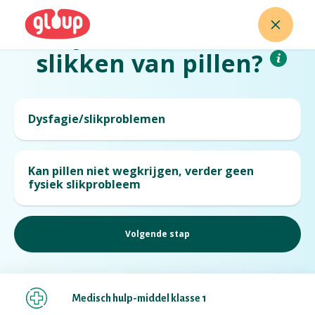
0
NL
Heb je moeite met het
slikken van pillen?
Dysfagie/slikproblemen
Kan pillen niet wegkrijgen, verder geen
fysiek slikprobleem
Medisch hulp-middel klasse 1